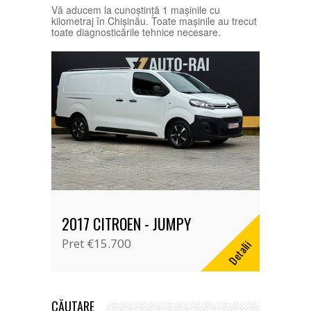
Vă aducem la cunoștință 1 mașinile cu
kilometraj în Chișinău. Toate mașinile au trecut
toate diagnosticările tehnice necesare.
2017 CITROEN - JUMPY
Pret
€15.700
Detalii
CĂUTARE