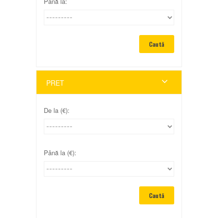
Până la:
PRET
De la (€):
Până la (€):